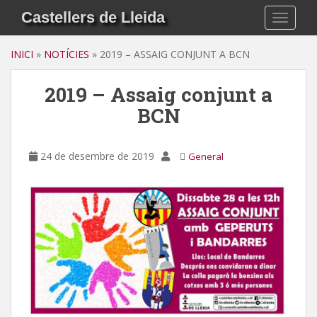
S
Castellers de Lleida
TOGGLE
k
i
INICI
»
NOTÍCIES
»
2019 – ASSAIG CONJUNT A BCN
p
t
2019 – Assaig conjunt a
o
m
BCN
a
i
n
24 de desembre de 2019
General
c
o
n
t
e
n
t