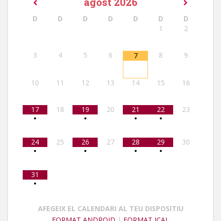
agost
2026
D
D
D
D
D
D
D
1
2
3
4
5
6
8
9
7
10
11
12
13
14
15
16
17
18
19
20
21
22
23
•
•
•
•
24
25
26
27
28
29
30
•
•
•
•
31
•
AFEGEIX EL CALENDARI AL TEU DISPOSITIU
FORMAT ANDROID
|
FORMAT ICAL