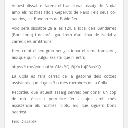
Aquest dissabte farem el tradicional assaig de Nadal
amb els nostres fillols Geperuts de París i els seus co-
padrins, els Bandarres de Poble Sec.
Això serà dissabte 28 a les 12h. al local dels Bandarres
(Barcelona) i després gaudirem d’un dinar de Nadal a
càrrec dels amfitrions.
Hem creat el seu grup per gestionar el tema transport,
així que qui hi vulgui assistir que hi entri:
https://t.me/joinchat/AtGMzBQII8jKA1ujP6uxKQ
La Colla es farà càrrec de la gasolina dels cotxes
assistents que duguin 3 o més membres de la Colla.
Recordeu que aquest assaig serveix per donar un cop
de mà tècnic i permetre fer assajos amb més
assistència als nostres fillols, així que siguem bons
padrins!
Fins Dissabte!