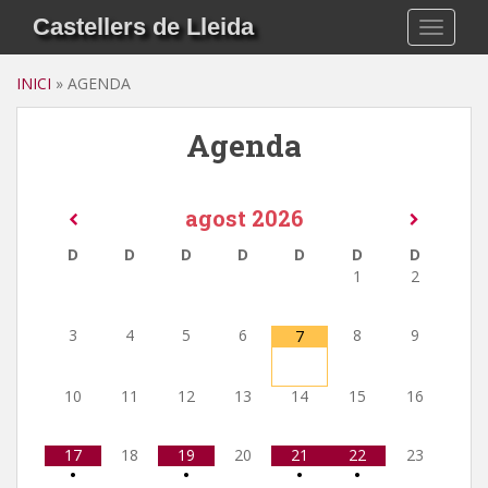
S
Castellers de Lleida
TOGGLE
k
i
INICI
»
AGENDA
p
t
Agenda
o
m
a
i
agost
2026
n
D
D
D
D
D
D
D
c
1
2
o
n
3
4
5
6
8
9
7
t
e
n
10
11
12
13
14
15
16
t
17
18
19
20
21
22
23
•
•
•
•