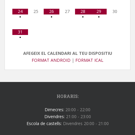
24
25
26
27
28
29
30
•
•
•
•
31
•
AFEGEIX EL CALENDARI AL TEU DISPOSITIU
FORMAT ANDROID
|
FORMAT ICAL
HORARIS:
Dimecres:
20:00 - 22:00
Divendres:
21:00 - 23:00
Escola de castells:
Divendres 20:00 - 21:00