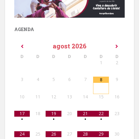
AGENDA
agost
2026
D
D
D
D
D
D
D
1
2
3
4
5
6
7
9
8
10
11
12
13
14
15
16
17
18
19
20
21
22
23
•
•
•
•
24
25
26
27
28
29
30