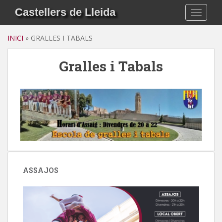
S
Castellers de Lleida
TOGGLE
k
i
INICI
»
GRALLES I TABALS
p
t
Gralles i Tabals
o
m
a
i
n
c
o
n
t
e
ASSAJOS
n
t