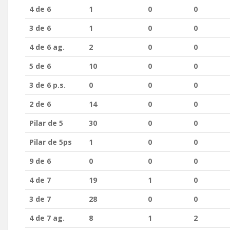
4 de 6
1
0
0
3 de 6
1
0
0
4 de 6 ag.
2
0
0
5 de 6
10
0
0
3 de 6 p.s.
0
0
0
2 de 6
14
0
0
Pilar de 5
30
0
0
Pilar de 5ps
1
0
0
9 de 6
0
0
0
4 de 7
19
1
0
3 de 7
28
0
0
4 de 7 ag.
8
1
2