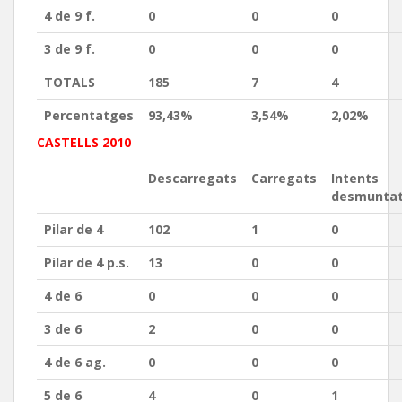
4 de 9 f.
0
0
0
3 de 9 f.
0
0
0
TOTALS
185
7
4
Percentatges
93,43%
3,54%
2,02%
CASTELLS 2010
Descarregats
Carregats
Intents
desmunta
Pilar de 4
102
1
0
Pilar de 4 p.s.
13
0
0
4 de 6
0
0
0
3 de 6
2
0
0
4 de 6 ag.
0
0
0
5 de 6
4
0
1