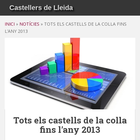
S
Castellers de Lleida
k
i
INICI
»
NOTÍCIES
»
TOTS ELS CASTELLS DE LA COLLA FINS
p
L’ANY 2013
t
o
m
a
i
n
c
o
n
t
e
n
Tots els castells de la colla
t
fins l’any 2013