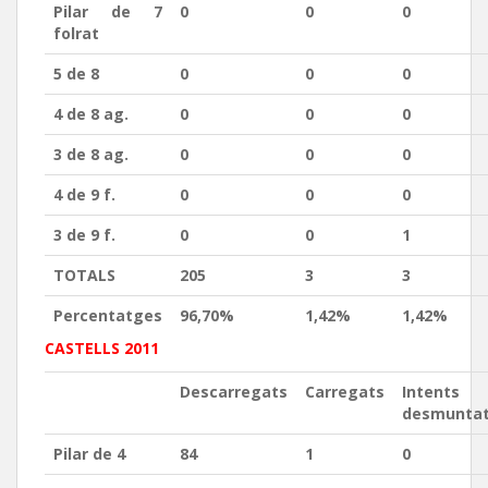
Pilar de 7
0
0
0
folrat
5 de 8
0
0
0
4 de 8 ag.
0
0
0
3 de 8 ag.
0
0
0
4 de 9 f.
0
0
0
3 de 9 f.
0
0
1
TOTALS
205
3
3
Percentatges
96,70%
1,42%
1,42%
CASTELLS 2011
Descarregats
Carregats
Intents
desmunta
Pilar de 4
84
1
0