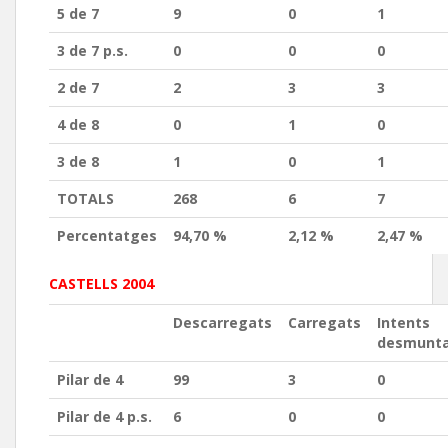
5 de 7
9
0
1
3 de 7 p.s.
0
0
0
2 de 7
2
3
3
4 de 8
0
1
0
3 de 8
1
0
1
TOTALS
268
6
7
Percentatges
94,70 %
2,12 %
2,47 %
CASTELLS 2004
Descarregats
Carregats
Intents
desmunt
Pilar de 4
99
3
0
Pilar de 4 p.s.
6
0
0