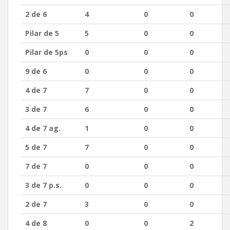
2 de 6
4
0
0
Pilar de 5
5
0
0
Pilar de 5ps
0
0
0
9 de 6
0
0
0
4 de 7
7
0
0
3 de 7
6
0
0
4 de 7 ag.
1
0
0
5 de 7
7
0
0
7 de 7
0
0
0
3 de 7 p.s.
0
0
0
2 de 7
3
0
0
4 de 8
0
0
2