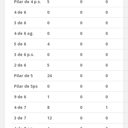
Pilar de 4 p.s.
5
0
0
4 de 6
0
0
0
3 de 6
0
0
0
4 de 6 ag.
0
0
0
5 de 6
4
0
0
3 de 6 p.s.
0
0
0
2 de 6
5
0
0
Pilar de 5
24
0
0
Pilar de 5ps
0
0
0
9 de 6
1
0
0
4 de 7
8
0
1
3 de 7
12
0
0