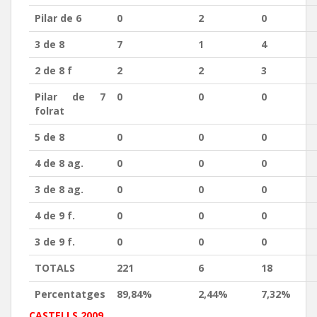
Pilar de 6
0
2
0
3 de 8
7
1
4
2 de 8 f
2
2
3
Pilar de 7
0
0
0
folrat
5 de 8
0
0
0
4 de 8 ag.
0
0
0
3 de 8 ag.
0
0
0
4 de 9 f.
0
0
0
3 de 9 f.
0
0
0
TOTALS
221
6
18
Percentatges
89,84%
2,44%
7,32%
CASTELLS 2009