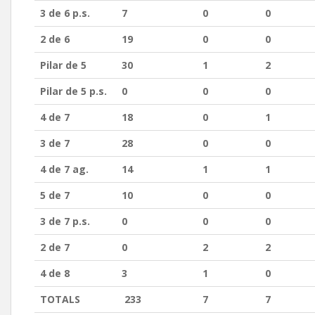
3 de 6 p.s.
7
0
0
2 de 6
19
0
0
Pilar de 5
30
1
2
Pilar de 5 p.s.
0
0
0
4 de 7
18
0
1
3 de 7
28
0
0
4 de 7 ag.
14
1
1
5 de 7
10
0
0
3 de 7 p.s.
0
0
0
2 de 7
0
2
2
4 de 8
3
1
0
TOTALS
233
7
7