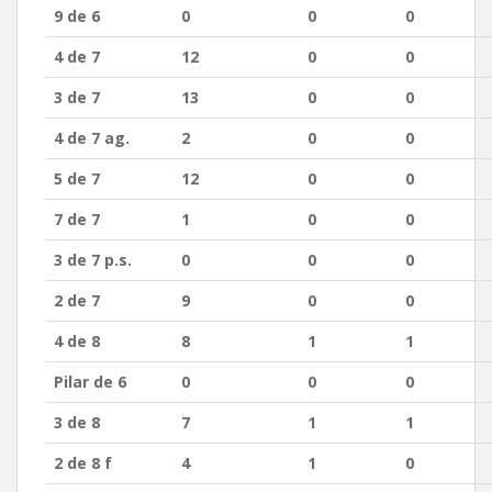
9 de 6
0
0
0
4 de 7
12
0
0
3 de 7
13
0
0
4 de 7 ag.
2
0
0
5 de 7
12
0
0
7 de 7
1
0
0
3 de 7 p.s.
0
0
0
2 de 7
9
0
0
4 de 8
8
1
1
Pilar de 6
0
0
0
3 de 8
7
1
1
2 de 8 f
4
1
0