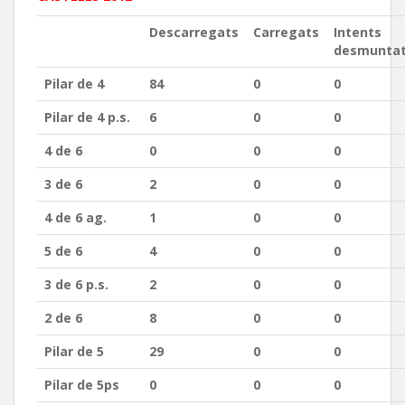
Descarregats
Carregats
Intents
desmunta
Pilar de 4
84
0
0
Pilar de 4 p.s.
6
0
0
4 de 6
0
0
0
3 de 6
2
0
0
4 de 6 ag.
1
0
0
5 de 6
4
0
0
3 de 6 p.s.
2
0
0
2 de 6
8
0
0
Pilar de 5
29
0
0
Pilar de 5ps
0
0
0