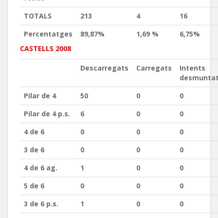
TOTALS
213
4
16
Percentatges
89,87%
1,69 %
6,75%
CASTELLS 2008
Descarregats
Carregats
Intents
desmunta
Pilar de 4
50
0
0
Pilar de 4 p.s.
6
0
0
4 de 6
0
0
0
3 de 6
0
0
0
4 de 6 ag.
1
0
0
5 de 6
0
0
0
3 de 6 p.s.
1
0
0