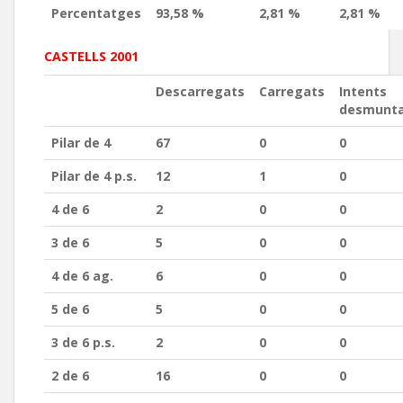
Percentatges
93,58 %
2,81 %
2,81 %
CASTELLS 2001
Descarregats
Carregats
Intents
desmunt
Pilar de 4
67
0
0
Pilar de 4 p.s.
12
1
0
4 de 6
2
0
0
3 de 6
5
0
0
4 de 6 ag.
6
0
0
5 de 6
5
0
0
3 de 6 p.s.
2
0
0
2 de 6
16
0
0