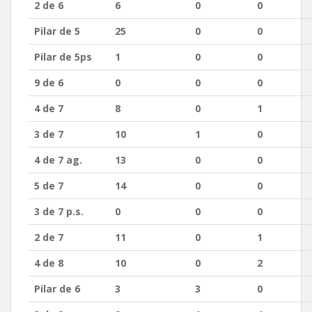
2 de 6
6
0
0
Pilar de 5
25
0
0
Pilar de 5ps
1
0
0
9 de 6
0
0
0
4 de 7
8
0
1
3 de 7
10
1
0
4 de 7 ag.
13
0
0
5 de 7
14
0
0
3 de 7 p.s.
0
0
0
2 de 7
11
0
1
4 de 8
10
0
2
Pilar de 6
3
3
0