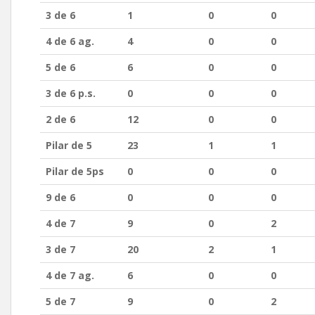
3 de 6
1
0
0
4 de 6 ag.
4
0
0
5 de 6
6
0
0
3 de 6 p.s.
0
0
0
2 de 6
12
0
0
Pilar de 5
23
1
1
Pilar de 5ps
0
0
0
9 de 6
0
0
0
4 de 7
9
0
2
3 de 7
20
2
1
4 de 7 ag.
6
0
0
5 de 7
9
0
2