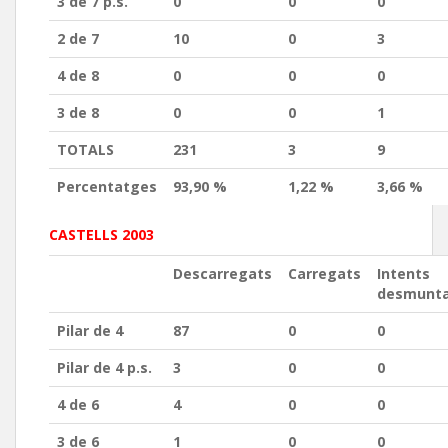
3 de 7 p.s.
0
0
0
2 de 7
10
0
3
4 de 8
0
0
0
3 de 8
0
0
1
TOTALS
231
3
9
Percentatges
93,90 %
1,22 %
3,66 %
CASTELLS 2003
Descarregats
Carregats
Intents
desmunt
Pilar de 4
87
0
0
Pilar de 4 p.s.
3
0
0
4 de 6
4
0
0
3 de 6
1
0
0