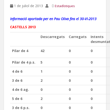
1 de juliol de 2013
Estadístiques
Informació aportada per en Pau Oliva fins el 30-VI-2013
CASTELLS 2013
Descarregats
Carregats
Intents
desmunta
Pilar de 4
42
0
0
Pilar de 4 p.s.
5
0
0
4 de 6
1
0
0
3 de 6
2
0
0
4 de 6 ag.
0
0
0
5 de 6
2
0
0
3 de 6 p.s.
0
0
0