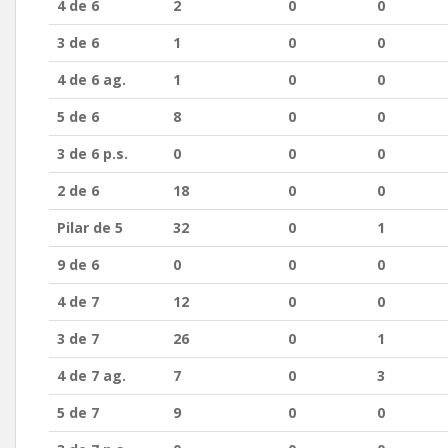
4 de 6
2
0
0
3 de 6
1
0
0
4 de 6 ag.
1
0
0
5 de 6
8
0
0
3 de 6 p.s.
0
0
0
2 de 6
18
0
0
Pilar de 5
32
0
1
9 de 6
0
0
0
4 de 7
12
0
0
3 de 7
26
0
1
4 de 7 ag.
7
0
3
5 de 7
9
0
0