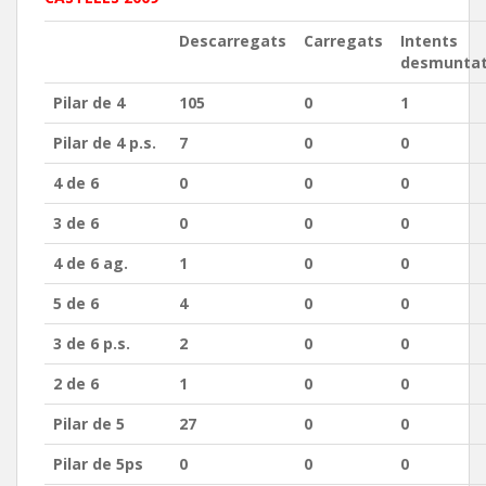
Descarregats
Carregats
Intents
desmunta
Pilar de 4
105
0
1
Pilar de 4 p.s.
7
0
0
4 de 6
0
0
0
3 de 6
0
0
0
4 de 6 ag.
1
0
0
5 de 6
4
0
0
3 de 6 p.s.
2
0
0
2 de 6
1
0
0
Pilar de 5
27
0
0
Pilar de 5ps
0
0
0