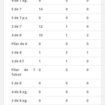
4 de 7 ag.
4
0
0
5 de 7
14
0
0
3 de 7 p.s.
0
0
0
2 de 7
12
1
0
4 de 8
10
1
2
Pilar de 6
0
0
0
3 de 8
1
3
1
2 de 8 f
1
1
0
Pilar de 7
0
0
0
folrat
5 de 8
0
0
0
4 de 8 ag.
0
0
0
3 de 8 ag.
0
0
0