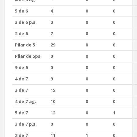
5 de 6
4
0
0
3 de 6 p.s.
0
0
0
2 de 6
7
0
0
Pilar de 5
29
0
0
Pilar de 5ps
0
0
0
9 de 6
0
0
0
4 de 7
9
0
0
3 de 7
15
0
0
4 de 7 ag.
10
0
0
5 de 7
12
0
1
3 de 7 p.s.
0
0
0
2 de 7
11
1
0