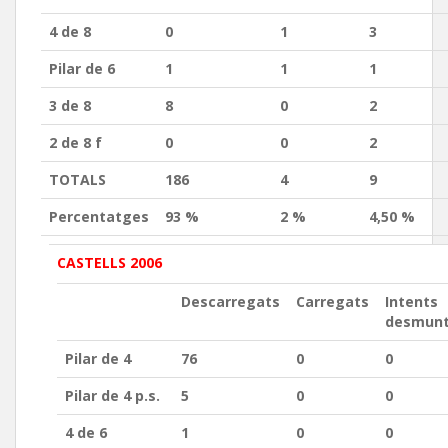
4 de 8
0
1
3
Pilar de 6
1
1
1
3 de 8
8
0
2
2 de 8 f
0
0
2
TOTALS
186
4
9
Percentatges
93 %
2 %
4,50 %
CASTELLS 2006
Descarregats
Carregats
Intents
desmunt
Pilar de 4
76
0
0
Pilar de 4 p.s.
5
0
0
4 de 6
1
0
0