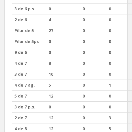
3 de 6 p.s.
0
0
0
2 de 6
4
0
0
Pilar de 5
27
0
0
Pilar de 5ps
0
0
0
9 de 6
0
0
0
4 de 7
8
0
0
3 de 7
10
0
0
4 de 7 ag.
5
0
1
5 de 7
12
0
0
3 de 7 p.s.
0
0
0
2 de 7
12
0
3
4 de 8
12
0
5