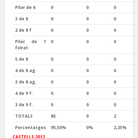
Pilar de 6
0
0
0
3 de 8
0
0
0
2 de 8 f
0
0
0
Pilar de 7
0
0
0
folrat
5 de 8
0
0
0
4 de 8 ag.
0
0
0
3 de 8 ag.
0
0
0
4 de 9 f.
0
0
0
3 de 9 f.
0
0
0
TOTALS
85
0
2
Percentatges
95,50%
0%
2,25%
CASTELLS 2012