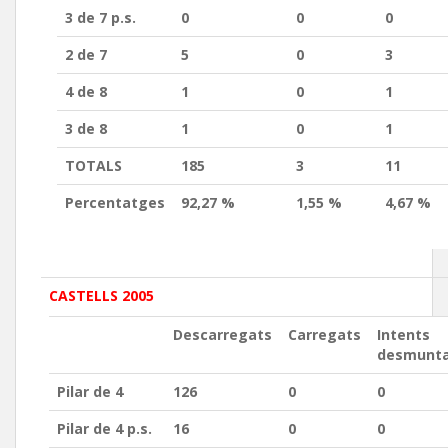
3 de 7 p.s.
0
0
0
2 de 7
5
0
3
4 de 8
1
0
1
3 de 8
1
0
1
TOTALS
185
3
11
Percentatges
92,27 %
1,55 %
4,67 %
CASTELLS 2005
Descarregats
Carregats
Intents
desmunt
Pilar de 4
126
0
0
Pilar de 4 p.s.
16
0
0