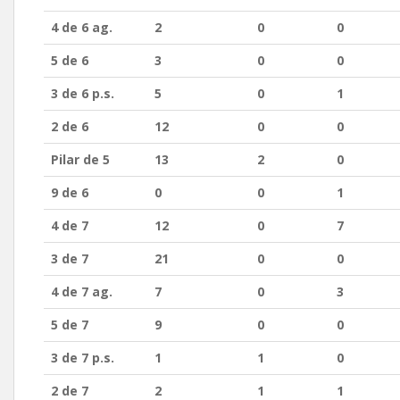
4 de 6 ag.
2
0
0
5 de 6
3
0
0
3 de 6 p.s.
5
0
1
2 de 6
12
0
0
Pilar de 5
13
2
0
9 de 6
0
0
1
4 de 7
12
0
7
3 de 7
21
0
0
4 de 7 ag.
7
0
3
5 de 7
9
0
0
3 de 7 p.s.
1
1
0
2 de 7
2
1
1