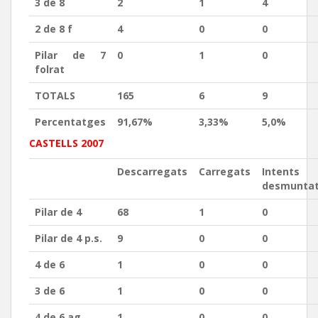
3 de 8
2
1
4
2 de 8 f
4
0
0
Pilar de 7
0
1
0
folrat
TOTALS
165
6
9
Percentatges
91,67%
3,33%
5,0%
CASTELLS 2007
Descarregats
Carregats
Intents
desmunta
Pilar de 4
68
1
0
Pilar de 4 p.s.
9
0
0
4 de 6
1
0
0
3 de 6
1
0
0
4 de 6 ag.
1
0
0