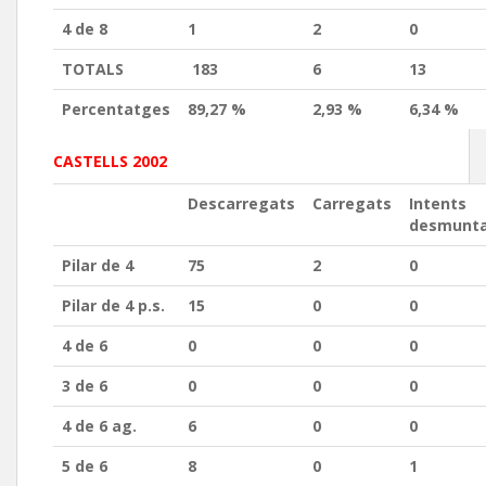
4 de 8
1
2
0
TOTALS
183
6
13
Percentatges
89,27 %
2,93 %
6,34 %
CASTELLS 2002
Descarregats
Carregats
Intents
desmunt
Pilar de 4
75
2
0
Pilar de 4 p.s.
15
0
0
4 de 6
0
0
0
3 de 6
0
0
0
4 de 6 ag.
6
0
0
5 de 6
8
0
1