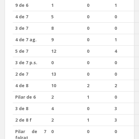
9 de 6
1
0
1
4 de 7
5
0
0
3 de 7
8
0
0
4 de 7 ag.
9
0
1
5 de 7
12
0
4
3 de 7 p.s.
0
0
0
2 de 7
13
0
0
4 de 8
10
2
2
Pilar de 6
2
1
0
3 de 8
4
0
3
2 de 8 f
2
1
3
Pilar de 7
0
0
0
folrat