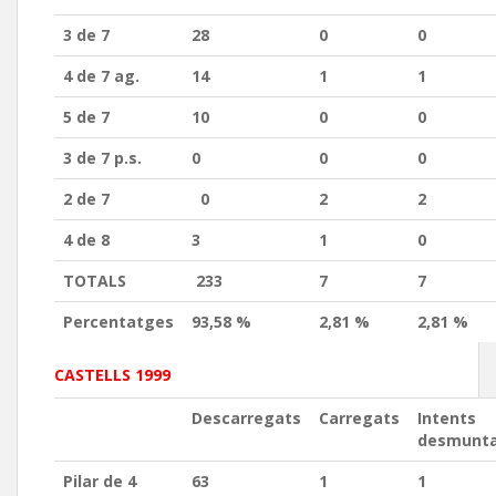
3 de 7
28
0
0
4 de 7 ag.
14
1
1
5 de 7
10
0
0
3 de 7 p.s.
0
0
0
2 de 7
0
2
2
4 de 8
3
1
0
TOTALS
233
7
7
Percentatges
93,58 %
2,81 %
2,81 %
CASTELLS 1999
Descarregats
Carregats
Intents
desmunt
Pilar de 4
63
1
1