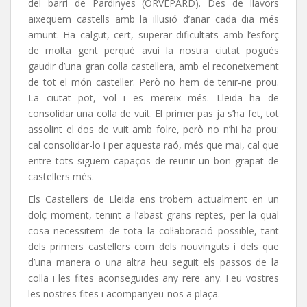
del barri de Pardinyes (ORVEPARD). Des de llavors
aixequem castells amb la il·lusió d’anar cada dia més
amunt. Ha calgut, cert, superar dificultats amb l’esforç
de molta gent perquè avui la nostra ciutat pogués
gaudir d’una gran colla castellera, amb el reconeixement
de tot el món casteller. Però no hem de tenir-ne prou.
La ciutat pot, vol i es mereix més. Lleida ha de
consolidar una colla de vuit. El primer pas ja s’ha fet, tot
assolint el dos de vuit amb folre, però no n’hi ha prou:
cal consolidar-lo i per aquesta raó, més que mai, cal que
entre tots siguem capaços de reunir un bon grapat de
castellers més.
Els Castellers de Lleida ens trobem actualment en un
dolç moment, tenint a l’abast grans reptes, per la qual
cosa necessitem de tota la col·laboració possible, tant
dels primers castellers com dels nouvinguts i dels que
d’una manera o una altra heu seguit els passos de la
colla i les fites aconseguides any rere any. Feu vostres
les nostres fites i acompanyeu-nos a plaça.