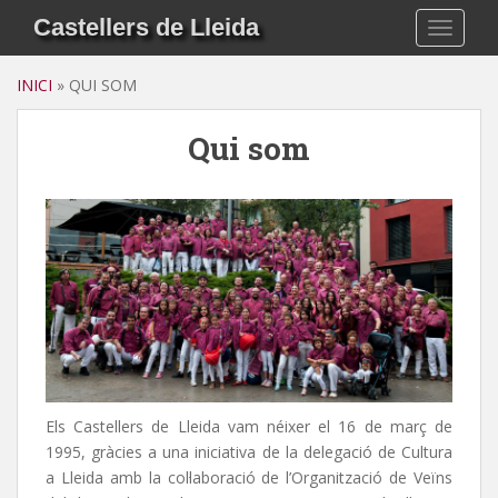
S
Castellers de Lleida
TOGGLE
k
i
INICI
»
QUI SOM
p
t
Qui som
o
m
a
i
n
c
o
n
t
e
n
t
Els Castellers de Lleida vam néixer el 16 de març de
1995, gràcies a una iniciativa de la delegació de Cultura
a Lleida amb la col·laboració de l’Organització de Veïns