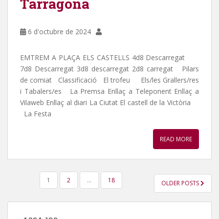
Tarragona
6 d'octubre de 2024
EMTREM A PLAÇA ELS CASTELLS 4d8 Descarregat
7d8 Descarregat 3d8 descarregat 2d8 carregat Pilars
de comiat Classificació El trofeu Els/les Grallers/res
i Tabalers/es La Premsa Enllaç a Teleponent Enllaç a
Vilaweb Enllaç al diari La Ciutat El castell de la Victòria
La Festa
READ MORE
PAGINACIÓ
1
2
…
18
OLDER POSTS
DE
LES
ENTRADES