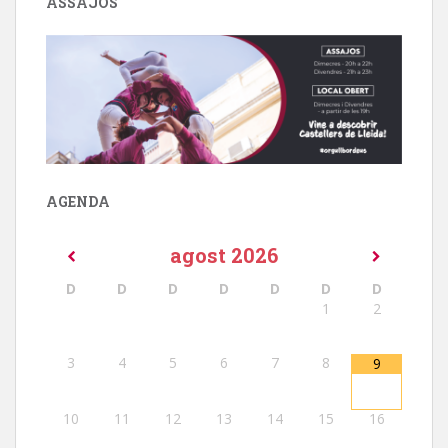
ASSAJOS
AGENDA
agost
2026
D
D
D
D
D
D
D
1
2
3
4
5
6
7
8
9
10
11
12
13
14
15
16