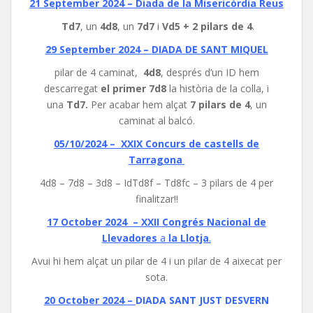
21 September 2024 –
Diada de la Misericòrdia Reus
Td7
, un
4d8
, un
7d7
i
Vd5
+
2 pilars de 4
.
29 September 2024 –
DIADA DE SANT MIQUEL
pilar de 4 caminat,
4d8
, després d’un ID hem
descarregat
el primer 7d8
la història de la colla, i
una
Td7.
Per acabar hem alçat
7 pilars de 4
, un
caminat al balcó.
05/10/2024 –
XXIX Concurs de castells de
Tarragona
4d8 – 7d8 – 3d8 – IdTd8f – Td8fc – 3 pilars de 4 per
finalitzar!!
17 October 2024 –
XXII Congrés Nacional de
Llevadores
a
la Llotja
.
Avui hi hem alçat un pilar de 4 i un pilar de 4 aixecat per
sota.
20 October 2024 –
DIADA SANT JUST DESVERN