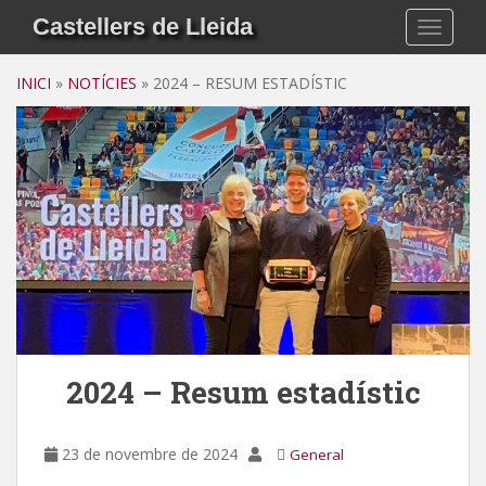
S
Castellers de Lleida
TOGGLE
k
i
INICI
»
NOTÍCIES
»
2024 – RESUM ESTADÍSTIC
p
t
o
m
a
i
n
c
o
n
t
e
2024 – Resum estadístic
n
t
23 de novembre de 2024
General