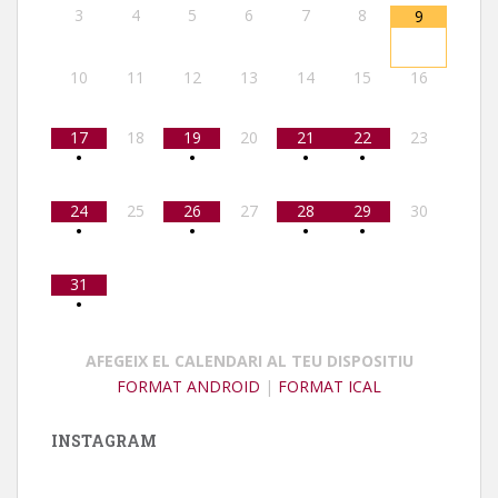
3
4
5
6
7
8
9
10
11
12
13
14
15
16
17
18
19
20
21
22
23
•
•
•
•
24
25
26
27
28
29
30
•
•
•
•
31
•
AFEGEIX EL CALENDARI AL TEU DISPOSITIU
FORMAT ANDROID
|
FORMAT ICAL
INSTAGRAM