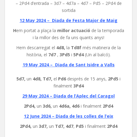
– 2Pd4 d’entrada – 3d7 – 4d7a – 4d7 – Pd5 – 2Pd4 de
sortida
12 May 2024 –
Diada de Festa Major de Maig
H
em portat a plaça la
millor actuació
de la temporada
i la millor des de fa uns quants anys!
Hem descarregat el
4d8,
la
Td8f
més matinera de la
història, el
7d7
,
3Pd5
i
5Pd4
(Un al balcó).
19 May 2024 –
Diada de Sant Isidre a Valls
5d7,
un
4d8, Td7,
el
Pd6
després de 15 anys,
2Pd5
i
finalment
3Pd4
29 May 2024
–
Diada de l’Aplec del Caragol
2Pd4,
un
3d6,
un
4d6a, 4d6
i finalment
2Pd4
12 June 2024 –
Diada de les colles de l’eix
2Pd4,
un
3d7,
un
Td7, 4d7
,
Pd5
i finalment
2Pd4