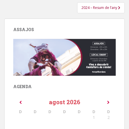
2024 – Resum de l’any
ASSAJOS
AGENDA
agost
2026
D
D
D
D
D
D
D
1
2