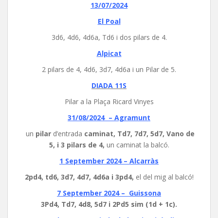
13/07/2024
El Poal
3d6, 4d6, 4d6a, Td6 i dos pilars de 4.
Alpicat
2 pilars de 4, 4d6, 3d7, 4d6a i un Pilar de 5.
DIADA 11S
Pilar a la Plaça Ricard Vinyes
31/08/2024 – Agramunt
un
pilar
d’entrada
caminat, Td7, 7d7, 5d7, Vano de
5, i 3 pilars de 4,
un caminat la balcó.
1 September 2024 – Alcarràs
2pd4, td6, 3d7, 4d7, 4d6a i 3pd4,
el del mig al balcó!
7 September 2024 – Guissona
3Pd4, Td7, 4d8, 5d7 i 2Pd5 sim (1d + 1c).