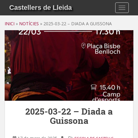
Skip to main content
Castellers de Lleida
TOGGLE
INICI
»
NOTÍCIES
»
2025-03-22 – DIADA A GUISSONA
2025-03-22 – Diada a
Guissona