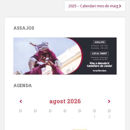
2025 – Calendari mes de maig
ASSAJOS
AGENDA
agost
2026
D
D
D
D
D
D
D
1
2