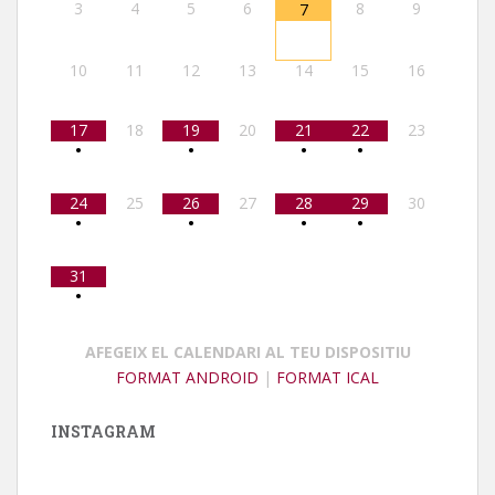
3
4
5
6
8
9
7
10
11
12
13
14
15
16
17
18
19
20
21
22
23
•
•
•
•
24
25
26
27
28
29
30
•
•
•
•
31
•
AFEGEIX EL CALENDARI AL TEU DISPOSITIU
FORMAT ANDROID
|
FORMAT ICAL
INSTAGRAM