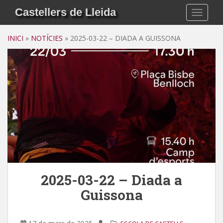
Skip to main content
Castellers de Lleida
TOGGLE
INICI
»
NOTÍCIES
»
2025-03-22 – DIADA A GUISSONA
2025-03-22 – Diada a
Guissona