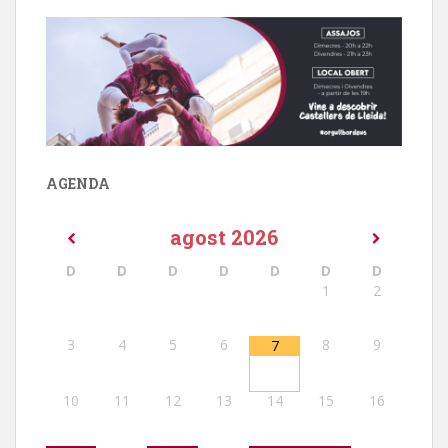
AGENDA
agost
2026
D
D
D
D
D
D
D
1
2
3
4
5
6
8
9
7
10
11
12
13
14
15
16