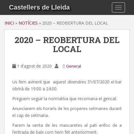
S
Castellers de Lleida
TOGGLE
k
i
INICI
»
NOTÍCIES
»
2020 – REOBERTURA DEL LOCAL
p
t
2020 – REOBERTURA DEL
o
m
LOCAL
a
i
n
1 d'agost de 2020
General
c
o
Us fem avinent que aquest divendres 31/07/2020 el bar
n
obrirà de 19:00 a 24:00.
t
Preguem seguir la normativa que recomana el gencat.
e
n
Anunciarem els horaris de les properes setmanes durant
t
el cap de setmana.
Farem la venta de les mascaretes al pati enlloc de a
l’entrada de baix com hem fet anteriorment.