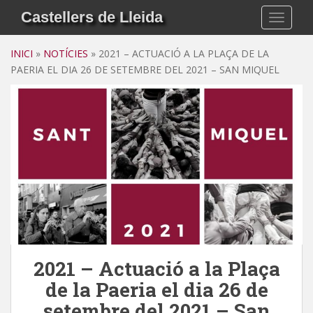
S
Castellers de Lleida
TOGGLE
k
i
INICI
»
NOTÍCIES
»
2021 – ACTUACIÓ A LA PLAÇA DE LA
p
PAERIA EL DIA 26 DE SETEMBRE DEL 2021 – SAN MIQUEL
t
o
m
a
i
n
c
o
n
t
e
n
2021 – Actuació a la Plaça
t
de la Paeria el dia 26 de
setembre del 2021 – San