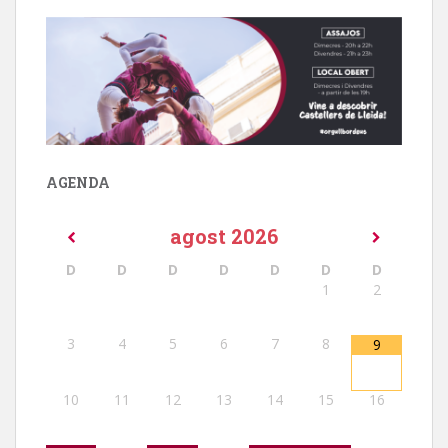
AGENDA
agost
2026
D
D
D
D
D
D
D
1
2
3
4
5
6
7
8
9
10
11
12
13
14
15
16