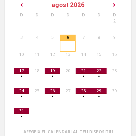
agost
2026
D
D
D
D
D
D
D
1
2
3
4
5
7
8
9
6
10
11
12
13
14
15
16
17
18
19
20
21
22
23
•
•
•
•
24
25
26
27
28
29
30
•
•
•
•
31
•
AFEGEIX EL CALENDARI AL TEU DISPOSITIU