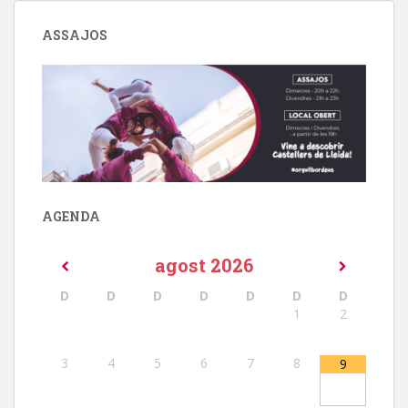
ASSAJOS
AGENDA
agost
2026
D
D
D
D
D
D
D
1
2
3
4
5
6
7
8
9