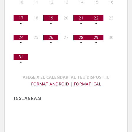
10
11
12
13
14
15
16
17
18
19
20
21
22
23
•
•
•
•
24
25
26
27
28
29
30
•
•
•
•
31
•
AFEGEIX EL CALENDARI AL TEU DISPOSITIU
FORMAT ANDROID
|
FORMAT ICAL
INSTAGRAM