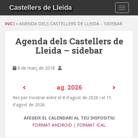
S
Castellers de Lleida
TOGGLE
k
i
INICI
»
AGENDA DELS CASTELLERS DE LLEIDA – SIDEBAR
p
t
Agenda dels Castellers de
o
m
Lleida – sidebar
a
i
n
8 de març de 2018
c
o
ag. 2026
n
t
Res per mostrar entre el 8 d'agost de 2026 i el 15
e
d'agost de 2026.
n
t
AFEGEIX EL CALENDARI AL TEU DISPOSITIU
FORMAT ANDROID
|
FORMAT ICAL