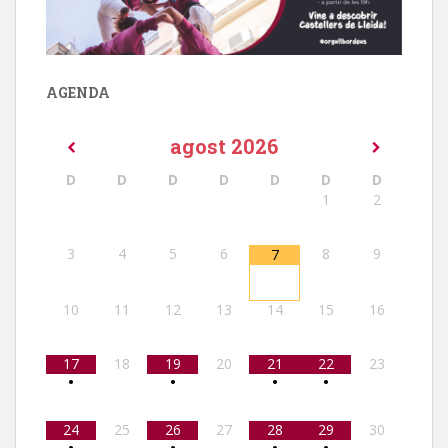
AGENDA
agost
2026
D
D
D
D
D
D
D
1
2
3
4
5
6
8
9
7
10
11
12
13
14
15
16
17
18
19
20
21
22
23
•
•
•
•
24
25
26
27
28
29
30
•
•
•
•