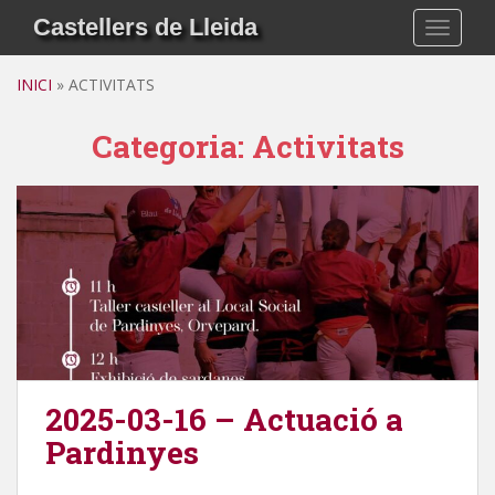
Skip to main content
Castellers de Lleida
TOGGLE
INICI
»
ACTIVITATS
Categoria:
Activitats
2025-03-16 – Actuació a
Pardinyes