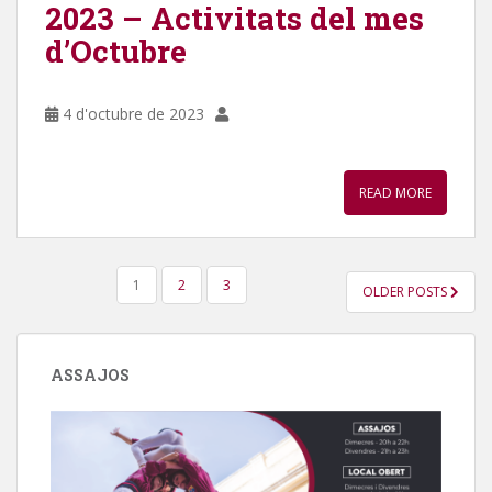
2023 – Activitats del mes
d’Octubre
4 d'octubre de 2023
READ MORE
PAGINACIÓ
1
2
3
OLDER POSTS
DE
LES
ENTRADES
ASSAJOS