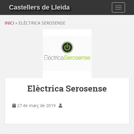
S
Castellers de Lleida
TOGGLE
k
i
INICI
»
ELÈCTRICA SEROSENSE
p
t
o
m
a
i
n
c
o
n
Elèctrica Serosense
t
e
27 de març de 2019
n
t