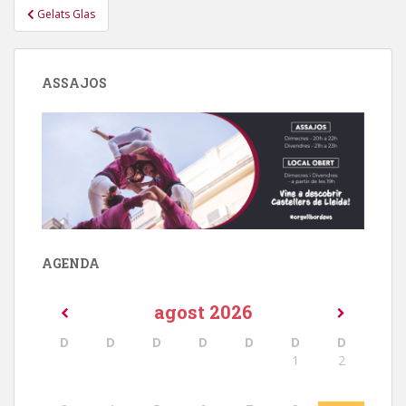
Navegació
Gelats Glas
d'entrades
ASSAJOS
AGENDA
agost
2026
D
D
D
D
D
D
D
1
2