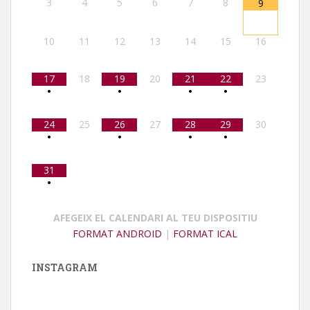
3
4
5
6
7
8
9
10
11
12
13
14
15
16
17
18
19
20
21
22
23
•
•
•
•
24
25
26
27
28
29
30
•
•
•
•
31
•
AFEGEIX EL CALENDARI AL TEU DISPOSITIU
FORMAT ANDROID
|
FORMAT ICAL
INSTAGRAM