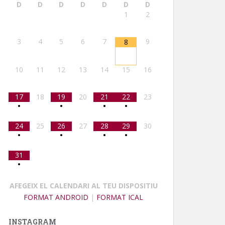
D
D
D
D
D
D
D
1
2
3
4
5
6
7
9
8
10
11
12
13
14
15
16
17
18
19
20
21
22
23
•
•
•
•
24
25
26
27
28
29
30
•
•
•
•
31
•
AFEGEIX EL CALENDARI AL TEU DISPOSITIU
FORMAT ANDROID
|
FORMAT ICAL
INSTAGRAM