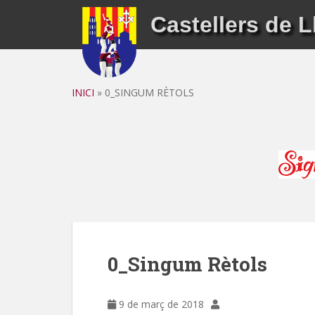
S
Castellers de L
k
i
p
t
o
INICI
»
0_SINGUM RÈTOLS
m
a
i
n
c
o
n
t
e
n
0_Singum Rètols
t
9 de març de 2018