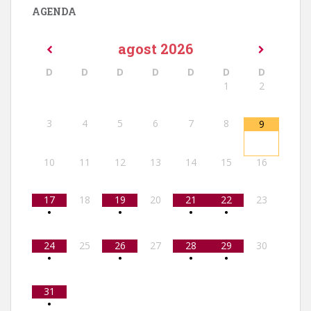
AGENDA
agost
2026
D
D
D
D
D
D
D
1
2
3
4
5
6
7
8
9
10
11
12
13
14
15
16
17
18
19
20
21
22
23
•
•
•
•
24
25
26
27
28
29
30
•
•
•
•
31
•