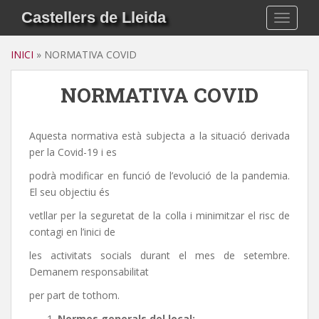
S
Castellers de Lleida
TOGGLE
k
i
INICI
»
NORMATIVA COVID
p
t
NORMATIVA COVID
o
m
a
Aquesta normativa està subjecta a la situació derivada
i
per la Covid-19 i es
n
c
podrà modificar en funció de l’evolució de la pandemia.
o
El seu objectiu és
n
vetllar per la seguretat de la colla i minimitzar el risc de
t
contagi en l’inici de
e
n
les activitats socials durant el mes de setembre.
t
Demanem responsabilitat
per part de tothom.
Normes generals del local: