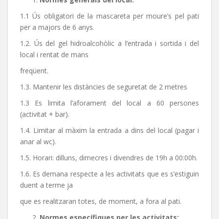
1.1 Ús obligatori de la mascareta per moure’s pel pati
per a majors de 6 anys.
1.2. Ús del gel hidroalcohòlic a l’entrada i sortida i del
local i rentat de mans
freqüent.
1.3. Mantenir les distàncies de seguretat de 2 metres
1.3 Es limita l’aforament del local a 60 persones
(activitat + bar).
1.4. Limitar al màxim la entrada a dins del local (pagar i
anar al wc).
1.5. Horari: dilluns, dimecres i divendres de 19h a 00:00h.
1.6. Es demana respecte a les activitats que es s’estiguin
duent a terme ja
que es realitzaran totes, de moment, a fora al pati.
Normes específiques per les activitats: