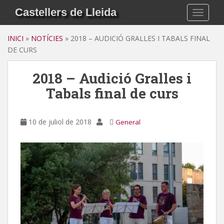
S
Castellers de Lleida
TOGGLE
k
i
INICI
»
NOTÍCIES
»
2018 – AUDICIÓ GRALLES I TABALS FINAL
p
DE CURS
t
o
2018 – Audició Gralles i
m
a
Tabals final de curs
i
n
c
10 de juliol de 2018
General
o
n
t
e
n
t