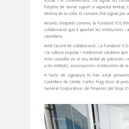
social, i el coneixement, ha signat un conv
l’objetiu de donar suport a aquesta entitat, 
interna de la colla. El conveni s’ha signat per 
Através d’aquest conveni, la Fundació ICG dóna
col·laboració que li aporten les institucions i 
castellera.
Amb l’acord de col·laboració, La Fundació IC
i la cultura popular i tradicional catalana q
món casteller en el seu àmbit de patrocini i m
a les entitats, associacions i institucions de 
A l’acte de signatura hi han estat presents 
Castellers de Lleida, Carles Puig-Gros; el pre
General Corporativa i de Finances del Grup ICG