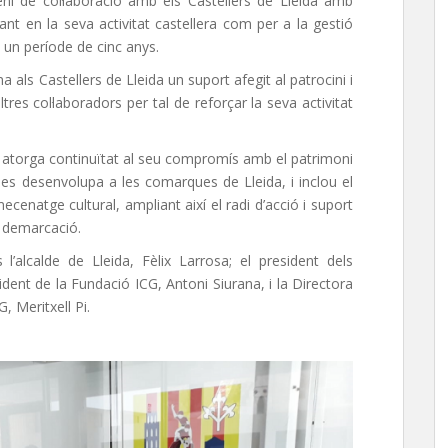
eni de col·laboració amb els Castellers de Lleida amb
tant en la seva activitat castellera com per a la gestió
a un període de cinc anys.
 als Castellers de Lleida un suport afegit al patrocini i
altres col·laboradors per tal de reforçar la seva activitat
G atorga continuïtat al seu compromís amb el patrimoni
ue es desenvolupa a les comarques de Lleida, i inclou el
ecenatge cultural, ampliant així el radi d’acció i suport
la demarcació.
l’alcalde de Lleida, Fèlix Larrosa; el president dels
sident de la Fundació ICG, Antoni Siurana, i la Directora
, Meritxell Pi.