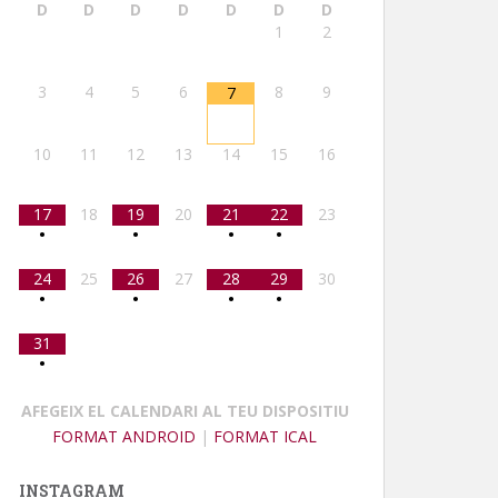
D
D
D
D
D
D
D
1
2
3
4
5
6
8
9
7
10
11
12
13
14
15
16
17
18
19
20
21
22
23
•
•
•
•
24
25
26
27
28
29
30
•
•
•
•
31
•
AFEGEIX EL CALENDARI AL TEU DISPOSITIU
FORMAT ANDROID
|
FORMAT ICAL
INSTAGRAM