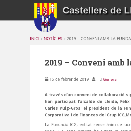
S
Castellers de L
k
i
p
t
o
INICI
»
NOTÍCIES
»
2019 – CONVENI AMB LA FUNDA
m
a
i
2019 – Conveni amb l
n
c
o
15 de febrer de 2019
General
n
t
A través d’un conveni de col·laboració si
e
han participat l’alcalde de Lleida, Fèli
n
Carles Puig-Gros; el president de la Fun
t
Corporativa i de Finances del Grup ICG,Mer
La Fundació ICG, entitat sense ànim de lucr