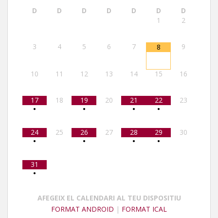
D
D
D
D
D
D
D
1
2
3
4
5
6
7
9
8
10
11
12
13
14
15
16
17
18
19
20
21
22
23
•
•
•
•
24
25
26
27
28
29
30
•
•
•
•
31
•
AFEGEIX EL CALENDARI AL TEU DISPOSITIU
FORMAT ANDROID
|
FORMAT ICAL