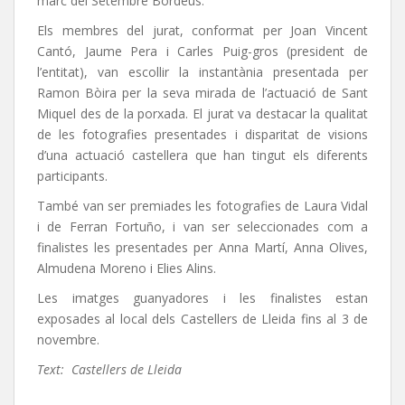
marc del Setembre Bordeus.
Els membres del jurat, conformat per Joan Vincent
Cantó, Jaume Pera i Carles Puig-gros (president de
l’entitat), van escollir la instantània presentada per
Ramon Bòira per la seva mirada de l’actuació de Sant
Miquel des de la porxada. El jurat va destacar la qualitat
de les fotografies presentades i disparitat de visions
d’una actuació castellera que han tingut els diferents
participants.
També van ser premiades les fotografies de Laura Vidal
i de Ferran Fortuño, i van ser seleccionades com a
finalistes les presentades per Anna Martí, Anna Olives,
Almudena Moreno i Elies Alins.
Les imatges guanyadores i les finalistes estan
exposades al local dels Castellers de Lleida fins al 3 de
novembre.
Text:
Castellers de Lleida