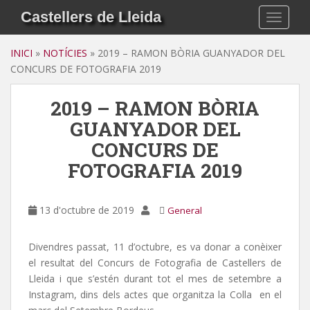
S
Castellers de Lleida
TOGGLE
k
i
INICI
»
NOTÍCIES
»
2019 – RAMON BÒRIA GUANYADOR DEL
p
CONCURS DE FOTOGRAFIA 2019
t
o
2019 – RAMON BÒRIA
m
a
GUANYADOR DEL
i
CONCURS DE
n
FOTOGRAFIA 2019
c
o
n
13 d'octubre de 2019
General
t
e
n
Divendres passat, 11 d’octubre, es va donar a conèixer
t
el resultat del Concurs de Fotografia de Castellers de
Lleida i que s’estén durant tot el mes de setembre a
Instagram, dins dels actes que organitza la Colla en el