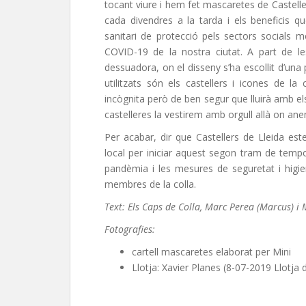
tocant viure i hem fet mascaretes de Castelle
cada divendres a la tarda i els beneficis q
sanitari de protecció pels sectors socials mé
COVID-19 de la nostra ciutat. A part de l
dessuadora, on el disseny s’ha escollit d’una 
utilitzats són els castellers i icones de l
incògnita però de ben segur que lluirà amb els s
castelleres la vestirem amb orgull allà on an
Per acabar, dir que Castellers de Lleida est
local per iniciar aquest segon tram de tempor
pandèmia i les mesures de seguretat i higi
membres de la colla.
Text: Els Caps de Colla, Marc Perea (Marcus) i 
Fotografies:
cartell mascaretes elaborat per Mini
Llotja: Xavier Planes (8-07-2019 Llotj