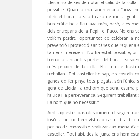
Lleida no deixés de notar el caliu de la coll
possible. Quan la mal anomenada “nova nor
obrir el Local, la seu i casa de molta gent. 
burocràtic ho dificultava més, però, dies més
dels entrepans de la Pepi i el Paco. No ens v
volíem perdre l’oportunitat de celebrar la 
prevenció i protecció sanitàries que requeri
tan ens mereixem. No ha estat possible, un
tornar a tancar les portes del Local i suspen
més pròxim de la colla. El clima de frustra
treballant. Tot casteller ho sap, els castells c
ganes de fer pinya tots plegats, són l’única s
gent de Lleida i a tothom que senti estima per
l’ajuda i la perseverança. Seguirem treballant 
i a hom que ho necessiti.”
Amb aquestes paraules iniciem el segon tra
insòlita on, no hem vist cap castell i tal i co
per no dir impossible realitzar cap mena d’acti
casteller. Tot i així, des la Junta ens hem e