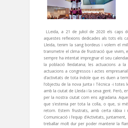
LLeida, a 21 de juliol de 2020 els caps
aquestes reflexions dedicades als tots els cas
Lleida, tenim la sang bordeus i volem el mill
transmetre el clima de frustració que vivim, e
sempre ha intentat impregnar el seu calendari
la població lleidatana; les actuacions a la 
actuacions a congressos i actes empresarials,
d’activitats de tota índole que es duen a ter
l’objectiu de la nova Junta i Tècnica -i totes 
amb la ciutat de Lleida i la seva gent. Però,
per la nostra ciutat com ens agradaria. Aques
que s’estenia per tota la colla, o que, si 
retorn. Estem frustrats, amb certa ràbia i
Comunicació i l’equip d’Activitats, juntament
treballar molt dur per poder mantenir la fl