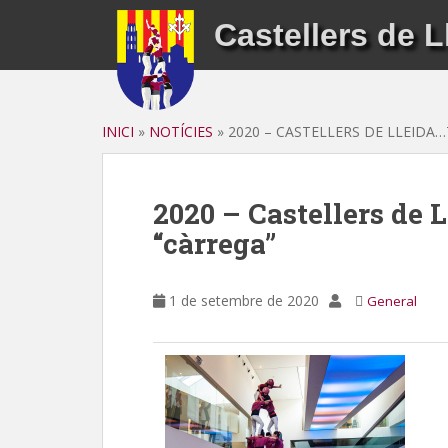
S
Castellers de L
k
i
p
t
o
INICI
»
NOTÍCIES
»
2020 – CASTELLERS DE LLEIDA
m
a
i
2020 – Castellers de 
n
“càrrega”
c
o
n
1 de setembre de 2020
General
t
e
n
t