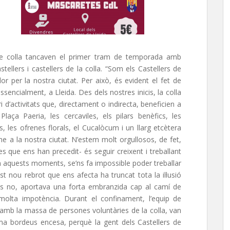
 de colla tancaven el primer tram de temporada amb
tellers i castellers de la colla. “Som els Castellers de
or per la nostra ciutat. Per això, és evident el fet de
ssencialment, a Lleida. Des dels nostres inicis, la colla
 d’activitats que, directament o indirecta, beneficien a
Plaça Paeria, les cercaviles, els pilars benèfics, les
 les ofrenes florals, el Cucalòcum i un llarg etcètera
me a la nostra ciutat. N’estem molt orgullosos, de fet,
les que ens han precedit- és seguir creixent i treballant
 en aquests moments, se’ns fa impossible poder treballar
t nou rebrot que ens afecta ha truncat tota la il·lusió
més no, aportava una forta embranzida cap al camí de
 molta impotència. Durant el confinament, l’equip de
, amb la massa de persones voluntàries de la colla, van
ama bordeus encesa, perquè la gent dels Castellers de