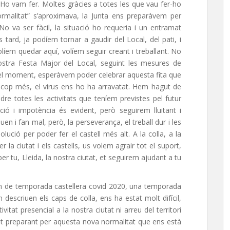
a. Ho vam fer. Moltes gràcies a totes les que vau fer-ho
malitat” s’aproximava, la Junta ens preparàvem per
No va ser fàcil, la situació ho requeria i un entramat
 tard, ja podíem tornar a gaudir del Local, del pati, i
olíem quedar aquí, volíem seguir creant i treballant. No
nostra Festa Major del Local, seguint les mesures de
a el moment, esperàvem poder celebrar aquesta fita que
 cop més, el virus ens ho ha arravatat. Hem hagut de
dre totes les activitats que teníem previstes pel futur
ció i impotència és evident, però seguirem lluitant i
auen i fan mal, però, la perseverança, el treball dur i les
olució per poder fer el castell més alt. A la colla, a la
 la ciutat i els castells, us volem agrair tot el suport,
per tu, Lleida, la nostra ciutat, et seguirem ajudant a tu
m de temporada castellera covid 2020, una temporada
m descriuen els caps de colla, ens ha estat molt difícil,
vitat presencial a la nostra ciutat ni arreu del territori
stat preparant per aquesta nova normalitat que ens està