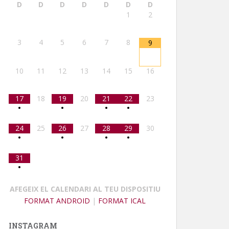
D
D
D
D
D
D
D
1
2
3
4
5
6
7
8
9
10
11
12
13
14
15
16
17
18
19
20
21
22
23
•
•
•
•
24
25
26
27
28
29
30
•
•
•
•
31
•
AFEGEIX EL CALENDARI AL TEU DISPOSITIU
FORMAT ANDROID
|
FORMAT ICAL
INSTAGRAM