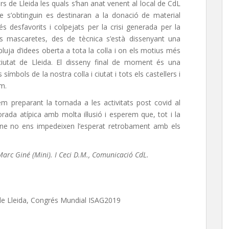
rs de Lleida les quals s’han anat venent al local de CdL
ue s’obtinguin es destinaran a la donació de material
s desfavorits i colpejats per la crisi generada per la
es mascaretes, des de tècnica s’està dissenyant una
pluja d’idees oberta a tota la colla i on els motius més
a ciutat de Lleida. El disseny final de moment és una
ímbols de la nostra colla i ciutat i tots els castellers i
em.
em preparant la tornada a les activitats post covid al
ada atípica amb molta il·lusió i esperem que, tot i la
ene no ens impedeixen l’esperat retrobament amb els
Marc Giné (Mini). I Ceci D.M., Comunicació CdL.
a de Lleida, Congrés Mundial ISAG2019