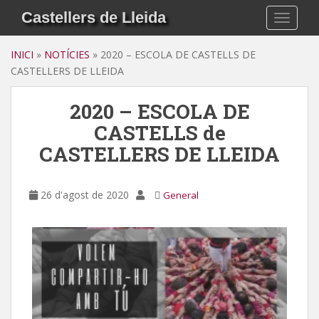
S
Castellers de Lleida
TOGGLE
k
i
INICI
»
NOTÍCIES
»
2020 – ESCOLA DE CASTELLS DE
p
CASTELLERS DE LLEIDA
t
o
2020 – ESCOLA DE
m
a
CASTELLS de
i
CASTELLERS DE LLEIDA
n
c
o
26 d'agost de 2020
General
n
t
e
n
t