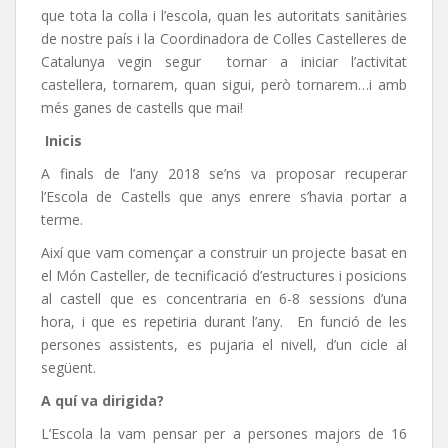
que tota la colla i l’escola, quan les autoritats sanitàries
de nostre país i la Coordinadora de Colles Castelleres de
Catalunya vegin segur tornar a iniciar l’activitat
castellera, tornarem, quan sigui, però tornarem…i amb
més ganes de castells que mai!
Inicis
A finals de l’any 2018 se’ns va proposar recuperar
l’Escola de Castells que anys enrere s’havia portar a
terme.
Així que vam començar a construir un projecte basat en
el Món Casteller, de tecnificació d’estructures i posicions
al castell que es concentraria en 6-8 sessions d’una
hora, i que es repetiria durant l’any. En funció de les
persones assistents, es pujaria el nivell, d’un cicle al
següent.
A quí va dirigida?
L’Escola la vam pensar per a persones majors de 16