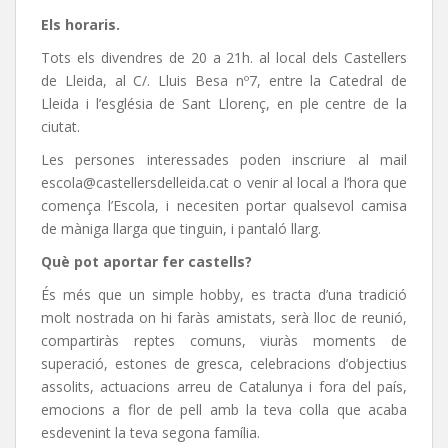
Els horaris.
Tots els divendres de 20 a 21h. al local dels Castellers
de Lleida, al C/. Lluis Besa nº7, entre la Catedral de
Lleida i l’església de Sant Llorenç, en ple centre de la
ciutat.
Les persones interessades poden inscriure al mail
escola@castellersdelleida.cat o venir al local a l’hora que
comença l’Escola, i necesiten portar qualsevol camisa
de màniga llarga que tinguin, i pantaló llarg.
Què pot aportar fer castells?
És més que un simple hobby, es tracta d’una tradició
molt nostrada on hi faràs amistats, serà lloc de reunió,
compartiràs reptes comuns, viuràs moments de
superació, estones de gresca, celebracions d’objectius
assolits, actuacions arreu de Catalunya i fora del país,
emocions a flor de pell amb la teva colla que acaba
esdevenint la teva segona família.