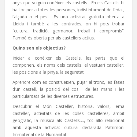
anys que vulguin conèixer els castells. En els Castells hi
ha lloc per a totes les persones, indistintament de l’edat,
l’alçada o el pes. Es una activitat gratuïta oberta a
Lleida i també a les contrades, on hi pots trobar
“cultura, tradició, germanor, treball i compromís”.
També és oberta per als castellers actius.
Quins son els objectius?
Iniciar a conèixer els Castells, les parts que el
componen, els noms dels castells, el vestuari casteller,
les posicions a la pinya, la seguretat
Aprendre com es construeixen, pujar al tronc, les fases
d’un castell, la posició del cos i de les mans i les
particularitats de les diverses estructures.
Descubrir el Món Casteller, història, valors, lema
casteller, activitats de les colles castelleres, àmbit
geogràfic, la música als Castells…., tot allò relacionat
amb aquesta activitat cultural declarada Patrimoni
Immaterial de la Humanitat.