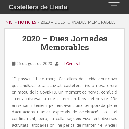
S
Castellers de Lleida
TOGGLE
k
i
INICI
»
NOTÍCIES
»
2020 – DUES JORNADES MEMORABLES
p
t
2020 – Dues Jornades
o
m
Memorables
a
i
n
25 d'agost de 2020
General
c
o
“El passat 11 de març, Castellers de Lleida anunciava
n
que anul·lava tota activitat castellera fins a nova ordre
t
en motiu de la Covid-19. Un moment de nervis, confusió
e
i certa tristesa ja que estem en l’any del nostre 25è
n
aniversari i teníem per endavant una temporada plena
t
d’actuacions i actes especials de celebració. Tot i el
confinament, però, la colla segueix viva fent diverses
activitats i trobades on line per tal de mantenir el vincle i