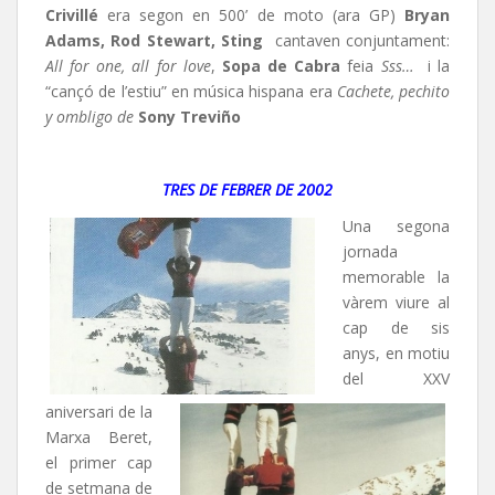
Crivillé
era segon en 500’ de moto (ara GP)
Bryan
Adams, Rod Stewart, Sting
cantaven conjuntament:
All for one, all for love
,
Sopa de
Cabra
feia
Sss…
i la
“cançó de l’estiu” en música hispana era
Cachete, pechito
y ombligo de
Sony Treviño
TRES DE FEBRER DE 2002
Una segona
jornada
memorable la
vàrem viure al
cap de sis
anys, en motiu
del XXV
aniversari de la
Marxa Beret,
el primer cap
de setmana de