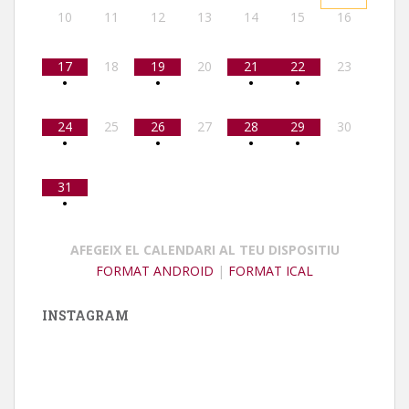
10
11
12
13
14
15
16
17
18
19
20
21
22
23
•
•
•
•
24
25
26
27
28
29
30
•
•
•
•
31
•
AFEGEIX EL CALENDARI AL TEU DISPOSITIU
FORMAT ANDROID
|
FORMAT ICAL
INSTAGRAM