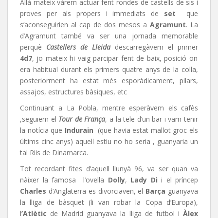
Allà mateix vàrem actuar fent rondes de castells de sis i
proves per als propers i immediats de
set
que
s’aconseguirien al cap de dos mesos a
Agramunt
. La
d’Agramunt també va ser una jornada memorable
perquè
Castellers de Lleida
descarregàvem el primer
4d7
, jo mateix hi vaig parcipar fent de baix, posició on
era habitual durant els primers quatre anys de la colla,
posteriorment ha estat més esporàdicament, pilars,
assajos, estructures bàsiques, etc
Continuant a La Pobla, mentre esperàvem els cafès
,seguiem el
Tour de França
, a la tele d’un bar i vam tenir
la notícia que
Indurain
(que havia estat mallot groc els
últims cinc anys) aquell estiu no ho seria , guanyaria un
tal Riis de Dinamarca.
Tot recordant fites d’aquell llunyà 96, va ser quan va
nàixer la famosa l’ovella
Dolly
,
Lady Di
i el príncep
Charles
d’Anglaterra es divorciaven, el
Barça
guanyava
la lliga de bàsquet (li van robar la Copa d’Europa),
l
’Atlètic
de Madrid guanyava la lliga de futbol i
Àlex