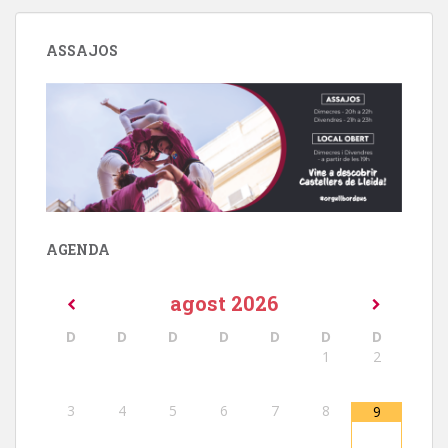
ASSAJOS
AGENDA
agost
2026
D
D
D
D
D
D
D
1
2
3
4
5
6
7
8
9