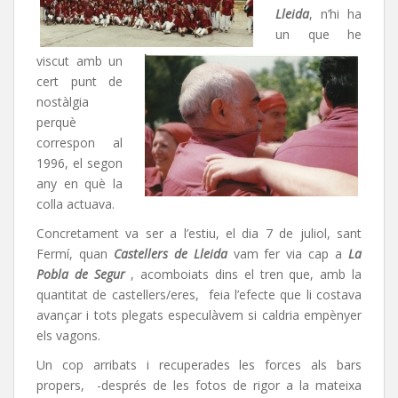
Lleida
, n’hi ha
un que he
viscut amb un
cert punt de
nostàlgia
perquè
correspon al
1996, el segon
any en què la
colla actuava.
Concretament va ser a l’estiu, el dia 7 de juliol, sant
Fermí, quan
Castellers de Lleida
vam fer via cap a
La
Pobla de Segur
, acomboiats dins el tren que, amb la
quantitat de castellers/eres, feia l’efecte que li costava
avançar i tots plegats especulàvem si caldria empènyer
els vagons.
Un cop arribats i recuperades les forces als bars
propers, -després de les fotos de rigor a la mateixa