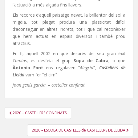
l’actuació a més alçada fins llavors.
Els records d’aquell paisatge nevat, la brillantor del sol a
migdia, tot plegat produïa una plasticitat difícil
d’aconseguir en altres indrets, tot i que cal reconèixer
que hem actuat en espais diversos i també prou
atractius.
En fi, aquell 2002 en què després del seu gran èxit
Camins
, es desfeia el grup
Sopa de
Cabra
, o que
Àntonia Font
ens regalaven ”
Alegria
”,
Castellers de
Lleida
vam fer
“el cim”
joan genís garcia – casteller confinat
Navegació
2020 – CASTELLERS CONFINATS
d'entrades
2020 – ESCOLA DE CASTELLS de CASTELLERS DE LLEIDA