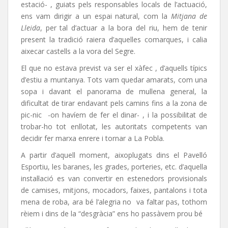
estació- , guiats pels responsables locals de l’actuació,
ens vam dirigir a un espai natural, com la
Mitjana de
Lleida
, per tal d’actuar a la bora del riu, hem de tenir
present la tradició raiera d’aquelles comarques, i calia
aixecar castells a la vora del Segre.
El que no estava previst va ser el xàfec , d’aquells típics
d’estiu a muntanya. Tots vam quedar amarats, com una
sopa i davant el panorama de mullena general, la
dificultat de tirar endavant pels camins fins a la zona de
pic-nic -on havíem de fer el dinar- , i la possibilitat de
trobar-ho tot enllotat, les autoritats competents van
decidir fer marxa enrere i tornar a La Pobla.
A partir d’aquell moment, aixoplugats dins el Pavelló
Esportiu, les baranes, les grades, porteries, etc. d’aquella
instal·lació es van convertir en estenedors provisionals
de camises, mitjons, mocadors, faixes, pantalons i tota
mena de roba, ara bé l’alegria no va faltar pas, tothom
rèiem i dins de la “desgràcia” ens ho passàvem prou bé