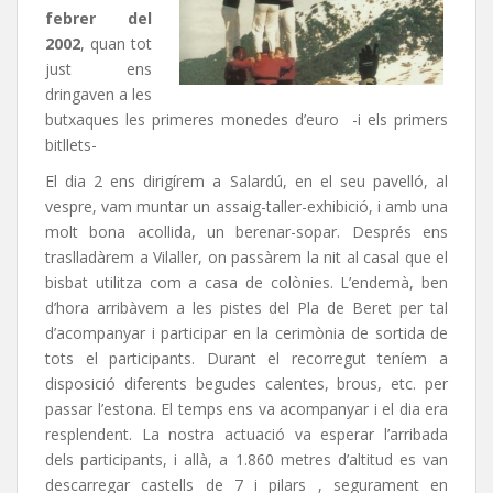
febrer del
2002
, quan tot
just ens
dringaven a les
butxaques les primeres monedes d’euro -i els primers
bitllets-
El dia 2 ens dirigírem a Salardú, en el seu pavelló, al
vespre, vam muntar un assaig-taller-exhibició, i amb una
molt bona acollida, un berenar-sopar. Després ens
traslladàrem a Vilaller, on passàrem la nit al casal que el
bisbat utilitza com a casa de colònies. L’endemà, ben
d’hora arribàvem a les pistes del Pla de Beret per tal
d’acompanyar i participar en la cerimònia de sortida de
tots el participants. Durant el recorregut teníem a
disposició diferents begudes calentes, brous, etc. per
passar l’estona. El temps ens va acompanyar i el dia era
resplendent. La nostra actuació va esperar l’arribada
dels participants, i allà, a 1.860 metres d’altitud es van
descarregar castells de 7 i pilars , segurament en