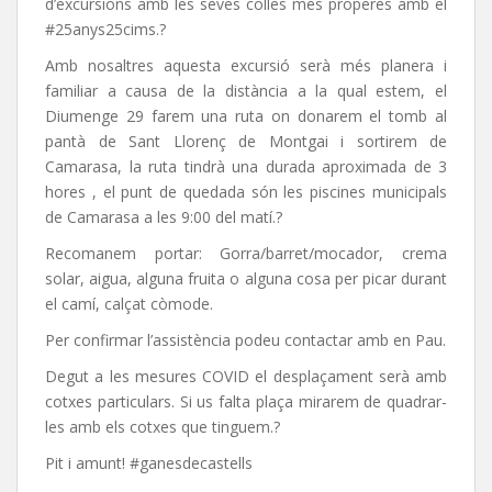
d’excursions amb les seves colles més properes amb el
#25anys25cims.?️
Amb nosaltres aquesta excursió serà més planera i
familiar a causa de la distància a la qual estem, el
Diumenge 29 farem una ruta on donarem el tomb al
pantà de Sant Llorenç de Montgai i sortirem de
Camarasa, la ruta tindrà una durada aproximada de 3
hores , el punt de quedada són les piscines municipals
de Camarasa a les 9:00 del matí.?
Recomanem portar: Gorra/barret/mocador, crema
solar, aigua, alguna fruita o alguna cosa per picar durant
el camí, calçat còmode.
Per confirmar l’assistència podeu contactar amb en Pau.
Degut a les mesures COVID el desplaçament serà amb
cotxes particulars. Si us falta plaça mirarem de quadrar-
les amb els cotxes que tinguem.?
Pit i amunt! #ganesdecastells