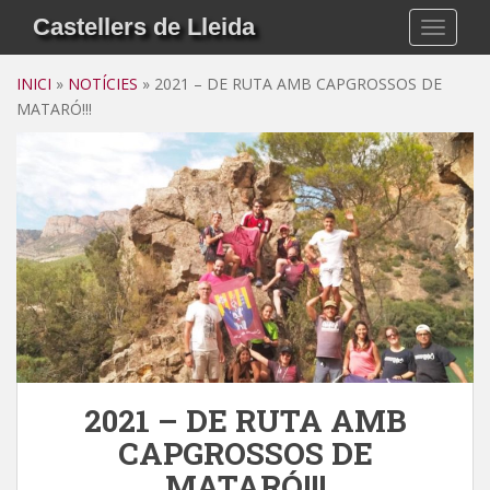
S
Castellers de Lleida
TOGGLE
k
i
INICI
»
NOTÍCIES
»
2021 – DE RUTA AMB CAPGROSSOS DE
p
MATARÓ!!!
t
o
m
a
i
n
c
o
n
t
e
n
2021 – DE RUTA AMB
t
CAPGROSSOS DE
MATARÓ!!!