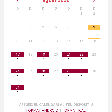
agost
2026
D
D
D
D
D
D
D
1
2
3
4
5
6
7
8
9
10
11
12
13
14
15
16
17
18
19
20
21
22
23
•
•
•
•
24
25
26
27
28
29
30
•
•
•
•
31
•
AFEGEIX EL CALENDARI AL TEU DISPOSITIU
FORMAT ANDROID
|
FORMAT ICAL