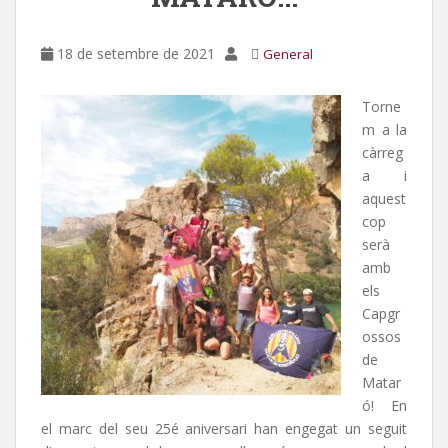
18 de setembre de 2021
General
Torne
m a la
càrreg
a i
aquest
cop
serà
amb
els
Capgr
ossos
de
Matar
ó! En
el marc del seu 25é aniversari han engegat un seguit