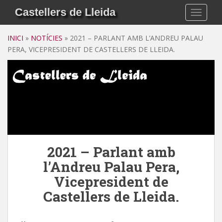
S
Castellers de Lleida
TOGGLE
k
i
INICI
»
NOTÍCIES
»
2021 – PARLANT AMB L’ANDREU PALAU
p
PERA, VICEPRESIDENT DE CASTELLERS DE LLEIDA.
t
o
m
a
i
n
c
o
n
2021 – Parlant amb
t
l’Andreu Palau Pera,
e
n
Vicepresident de
t
Castellers de Lleida.