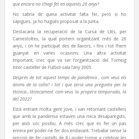
que encara no s’hagi fet en aquests 26 anys?
No sabria dir quina activitat falta fer, però si ho
sàpigues, ja ho hagués proposat a la Junta.
Destacaria la recuperació de la Cursa de Llits, per
Carnestoltes, la qual portem organitzant més de 20
anys, i on he participat des de llavors, i fins i tot l’hem
guanyat en varies ocasions. Una altra activitat
important, crec que va ser l’organització del Torneig
Inter-casteller de Futbol-sala l’any 2005.
Després de tot aquest temps de pandèmia , com veus els
ànims de la colla? i tot i que seria una pregunta per la
tècnica…tècnicament com veus la propera temporada, la
del 2022?
Està entrant molta gent jove, i van retornant castellers
que amb la pandèmia estaven una mica desapareguts,
per això sóc positiu. A més crec que és fer un pas
enrera per poder-ne fer dos endavant. Treballar sense la
pressió de fer castells de 8 i poder tornar a celebrar les