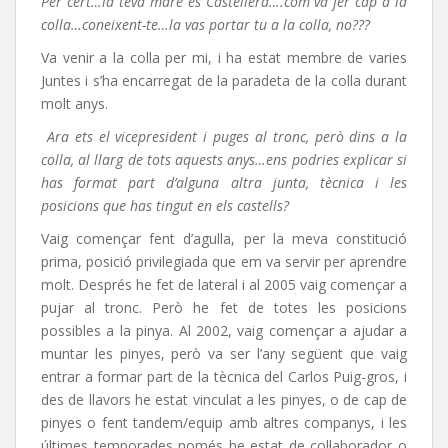
Per cert…la teva mare es Castellera….com va fer cap a la
colla…coneixent-te…la vas portar tu a la colla, no???
Va venir a la colla per mi, i ha estat membre de varies
Juntes i s’ha encarregat de la paradeta de la colla durant
molt anys.
Ara ets el vicepresident i puges al tronc, però dins a la
colla, al llarg de tots aquests anys…ens podries explicar si
has format part d’alguna altra junta, tècnica i les
posicions que has tingut en els castells?
Vaig començar fent d’agulla, per la meva constitució
prima, posició privilegiada que em va servir per aprendre
molt. Després he fet de lateral i al 2005 vaig començar a
pujar al tronc. Però he fet de totes les posicions
possibles a la pinya. Al 2002, vaig començar a ajudar a
muntar les pinyes, però va ser l’any següent que vaig
entrar a formar part de la tècnica del Carlos Puig-gros, i
des de llavors he estat vinculat a les pinyes, o de cap de
pinyes o fent tandem/equip amb altres companys, i les
últimes temporades només he estat de col·laborador o