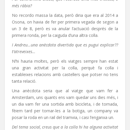
més ràbia?
No recordo massa la data, però diria que era al 2014 a
Osona, on havia de fer per primera vegada de segon a
un 3 de 8, però es va anular l’actuació després de la
primera ronda, per la caiguda d’una altra colla.
I Andreu…una anècdota divertida que es pugui explicar??
t’atreveixes…
N’hi hauria moltes, però els viatges sempre han estat
una gran activitat per la colla, perquè fa colla i
estableixes relacions amb castellers que potser no tens
tanta relació.
Una anècdota seria que al viatge que vam fer a
Amsterdam, uns quants ens vam quedar uns dies més, i
un dia vam fer una sortida amb bicicleta, i de tornada,
fèiem tard per tornar-les a la botiga, un company va
posar la roda en un rail del tramvia, i casi l’enganxa un.
Del tema social, creus que a la colla hi ha alguna activitat