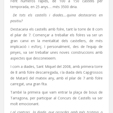
Fent números ràpids, de 100 a 150 castells per
temporada, en 25 anys…. més 3500 diria.
De tots els castells i diades….quina destacaries en
positiu?
Destacaria els castells amb folre, tant la torre de 8 com
el pilar de 7. Començar a treballar els folres va ser un
gran canvi en la mentalitat dels castellers, de més
implicació i esforç. I personalment, des de l’equip de
pinyes, va ser treballar unes noves construccions amb
aspectes que desconeixiem.
I com a diades, Sant Miquel del 2008, amb primera torre
de 8 amb folre descarregada, i la diada dels Capgrossos
de Mataró del mateix any, amb el pilar de 7 amb folre
carregat, una gran fita.
També la primera que vam entrar la plaça de bous de
Tarragona, per participar al Concurs de Castells va ser
molt emocionant.
I al contrari…la diada, que recordes amb més tristesa, o