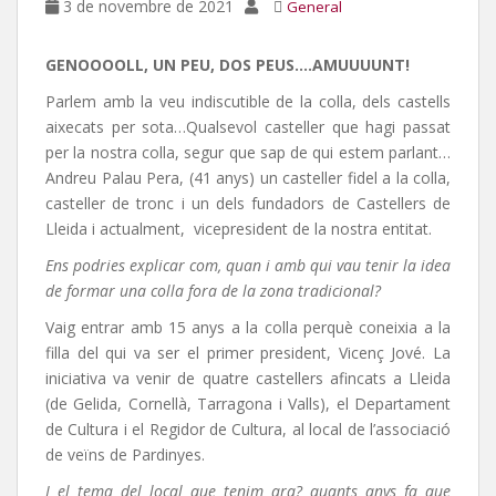
3 de novembre de 2021
General
GENOOOOLL, UN PEU, DOS PEUS….AMUUUUNT!
Parlem amb la veu indiscutible de la colla, dels castells
aixecats per sota…Qualsevol casteller que hagi passat
per la nostra colla, segur que sap de qui estem parlant…
Andreu Palau Pera, (41 anys) un casteller fidel a la colla,
casteller de tronc i un dels fundadors de Castellers de
Lleida i actualment, vicepresident de la nostra entitat.
Ens podries explicar com, quan i amb qui vau tenir la idea
de formar una colla fora de la zona tradicional?
Vaig entrar amb 15 anys a la colla perquè coneixia a la
filla del qui va ser el primer president, Vicenç Jové. La
iniciativa va venir de quatre castellers afincats a Lleida
(de Gelida, Cornellà, Tarragona i Valls), el Departament
de Cultura i el Regidor de Cultura, al local de l’associació
de veïns de Pardinyes.
I el tema del local que tenim ara? quants anys fa que