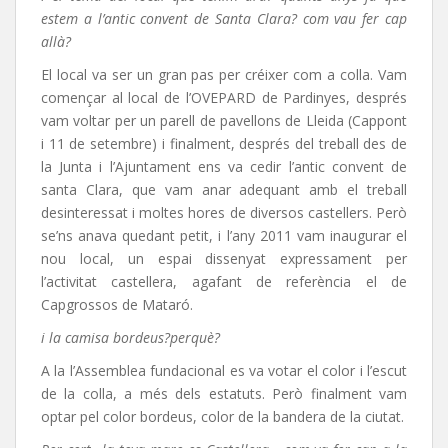
estem a l’antic convent de Santa Clara? com vau fer cap
allà?
El local va ser un gran pas per créixer com a colla. Vam
començar al local de l’OVEPARD de Pardinyes, després
vam voltar per un parell de pavellons de Lleida (Cappont
i 11 de setembre) i finalment, després del treball des de
la Junta i l’Ajuntament ens va cedir l’antic convent de
santa Clara, que vam anar adequant amb el treball
desinteressat i moltes hores de diversos castellers. Però
se’ns anava quedant petit, i l’any 2011 vam inaugurar el
nou local, un espai dissenyat expressament per
l’activitat castellera, agafant de referència el de
Capgrossos de Mataró.
i la camisa bordeus?perquè?
A la l’Assemblea fundacional es va votar el color i l’escut
de la colla, a més dels estatuts. Però finalment vam
optar pel color bordeus, color de la bandera de la ciutat.