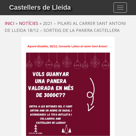
S
Castellers de Lleida
TOGGLE
k
i
INICI
»
NOTÍCIES
»
2021 – PILARS AL CARRER SANT ANTONI
p
DE LLEIDA 18/12 – SORTEIG DE LA PANERA CASTELLERA
t
o
m
a
i
n
c
o
n
t
e
n
t