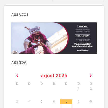
ASSAJOS
AGENDA
agost
2026
D
D
D
D
D
D
D
1
2
3
4
5
6
8
9
7