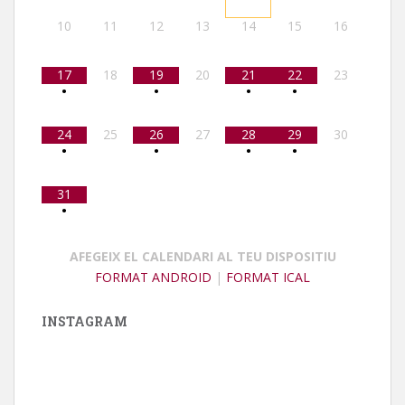
10
11
12
13
14
15
16
17
18
19
20
21
22
23
•
•
•
•
24
25
26
27
28
29
30
•
•
•
•
31
•
AFEGEIX EL CALENDARI AL TEU DISPOSITIU
FORMAT ANDROID
|
FORMAT ICAL
INSTAGRAM