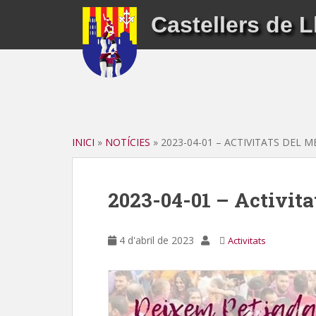
S
Castellers de L
k
i
p
t
o
m
a
i
INICI
»
NOTÍCIES
»
2023-04-01 – ACTIVITATS DEL M
n
c
o
2023-04-01 – Activita
n
t
e
4 d'abril de 2023
Activitats
n
t