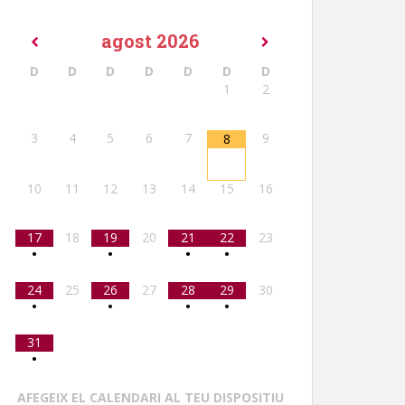
agost
2026
D
D
D
D
D
D
D
1
2
3
4
5
6
7
9
8
10
11
12
13
14
15
16
17
18
19
20
21
22
23
•
•
•
•
24
25
26
27
28
29
30
•
•
•
•
31
•
AFEGEIX EL CALENDARI AL TEU DISPOSITIU