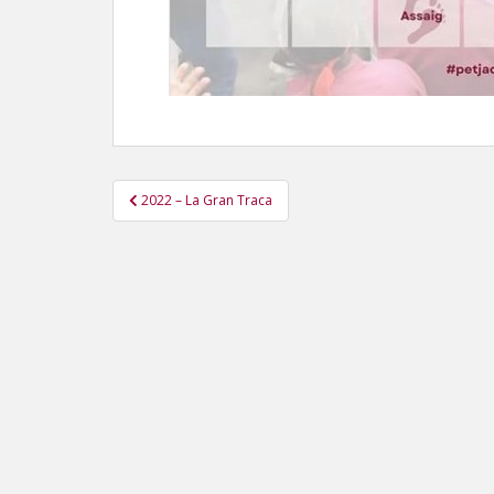
Navegació
2022 – La Gran Traca
d'entrades