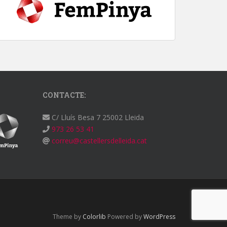
CONTACTE:
C/ Lluís Besa 7 25002 Lleida
973 26 53 41
correu@castellersdelleida.cat
Theme by
Colorlib
Powered by
WordPress