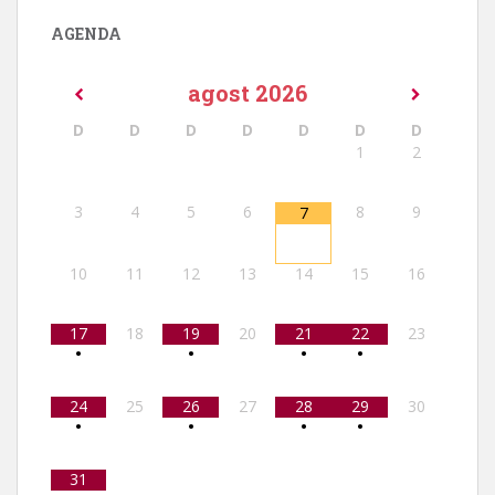
AGENDA
agost
2026
D
D
D
D
D
D
D
1
2
3
4
5
6
8
9
7
10
11
12
13
14
15
16
17
18
19
20
21
22
23
•
•
•
•
24
25
26
27
28
29
30
•
•
•
•
31