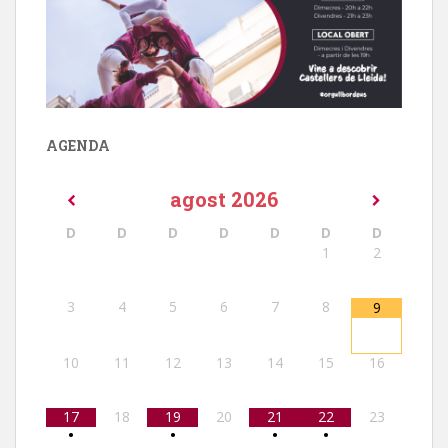
AGENDA
agost
2026
D
D
D
D
D
D
D
1
2
3
4
5
6
7
8
9
10
11
12
13
14
15
16
17
18
19
20
21
22
23
•
•
•
•