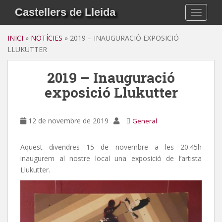
S
Castellers de Lleida
TOGGLE
k
i
INICI
»
NOTÍCIES
»
2019 – INAUGURACIÓ EXPOSICIÓ
p
LLUKUTTER
t
o
2019 – Inauguració
m
a
exposició Llukutter
i
n
c
12 de novembre de 2019
General
o
n
Aquest divendres 15 de novembre a les 20:45h
t
inaugurem al nostre local una exposició de l’artista
e
Llukutter.
n
t