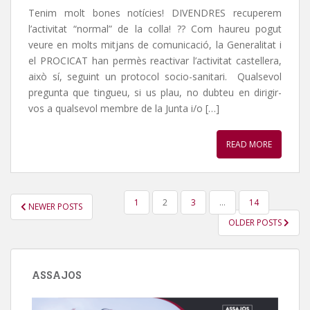
Tenim molt bones notícies! DIVENDRES recuperem
l’activitat “normal” de la colla! ?? Com haureu pogut
veure en molts mitjans de comunicació, la Generalitat i
el PROCICAT han permès reactivar l’activitat castellera,
això sí, seguint un protocol socio-sanitari. Qualsevol
pregunta que tingueu, si us plau, no dubteu en dirigir-
vos a qualsevol membre de la Junta i/o […]
READ MORE
PAGINACIÓ
1
2
3
…
14
NEWER POSTS
DE
OLDER POSTS
LES
ENTRADES
ASSAJOS