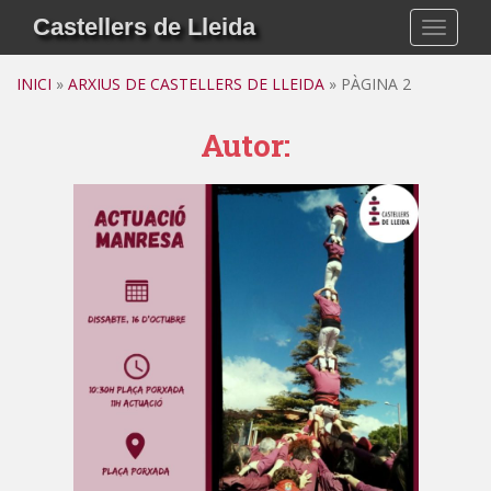
S
Castellers de Lleida
TOGGLE
k
i
INICI
»
ARXIUS DE CASTELLERS DE LLEIDA
»
PÀGINA 2
p
t
Autor:
o
m
a
i
n
c
o
n
t
e
n
t