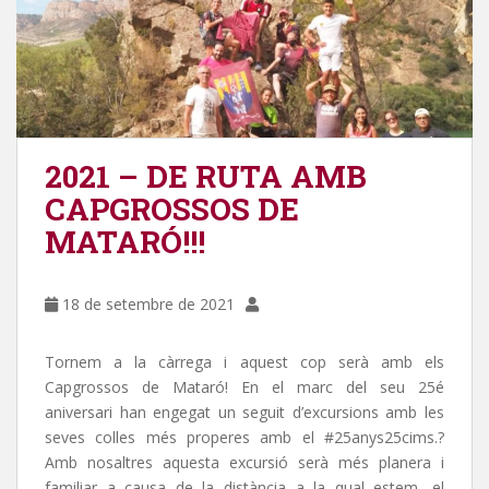
2021 – DE RUTA AMB
CAPGROSSOS DE
MATARÓ!!!
18 de setembre de 2021
Tornem a la càrrega i aquest cop serà amb els
Capgrossos de Mataró! En el marc del seu 25é
aniversari han engegat un seguit d’excursions amb les
seves colles més properes amb el #25anys25cims.?️
Amb nosaltres aquesta excursió serà més planera i
familiar a causa de la distància a la qual estem, el